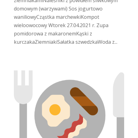
ziemniakamiNaleśniki z powidłem śliwkowym
domowym (warzywami) Sos jogurtowo
waniliowyCząstka marchewkiKompot
wieloowocowy Wtorek 27.04.2021 r. Zupa
pomidorowa z makaronemKąski z
kurczakaZiemniakiSałatka szwedzkaWoda z...