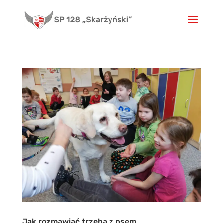
Skip
to
content
Jak rozmawiać trzeba z psem