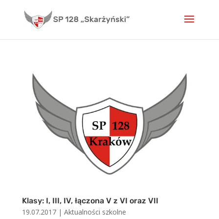
Skip
to
content
Klasy: I, III, IV, łączona V z VI oraz VII
19.07.2017
|
Aktualności szkolne