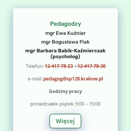
Pedagodzy
mgr Ewa Kuźniar
mgr Bogusława Flak
mgr Barbara Babik-Kaźmierczak
(psycholog)
Telefon:
12-417-78-23
i
12-417-78-30
e-mail:
pedagog@sp128.krakow.pl
Godziny pracy
poniedziałek-piątek: 9:00 – 15:00
Więcej