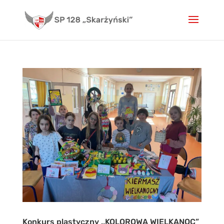
Skip
to
content
Konkurs plastyczny ,,KOLOROWA WIELKANOC”