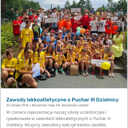
Zawody lekkoatletyczne o Puchar III Dzielnicy
25 czerwca 2026
|
Aktualności klasy 4-8
,
Aktualności szkolne
W czerwcu reprezentacja naszej szkoły uczestniczyła i
rywalizowała w zawodach lekkoatletycznych o Puchar III
Dzielnicy. Wszyscy zawodnicy walczyli bardzo zaciekle,