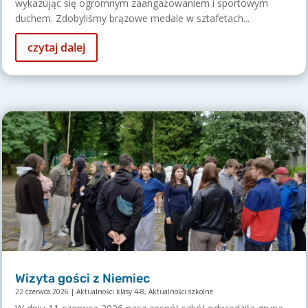
wykazując się ogromnym zaangażowaniem i sportowym
duchem. Zdobyliśmy brązowe medale w sztafetach...
czytaj dalej
Wizyta gości z Niemiec
22 czerwca 2026
|
Aktualności klasy 4-8
,
Aktualności szkolne