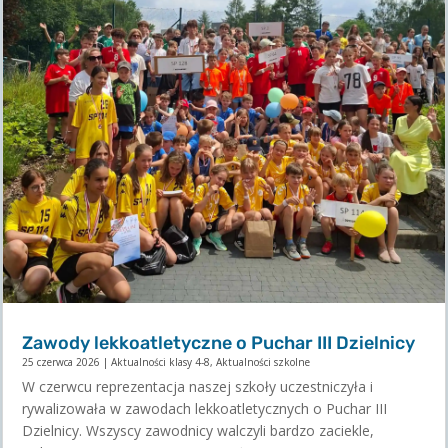
Zawody lekkoatletyczne o Puchar III Dzielnicy
25 czerwca 2026
|
Aktualności klasy 4-8
,
Aktualności szkolne
W czerwcu reprezentacja naszej szkoły uczestniczyła i
rywalizowała w zawodach lekkoatletycznych o Puchar III
Dzielnicy. Wszyscy zawodnicy walczyli bardzo zaciekle,