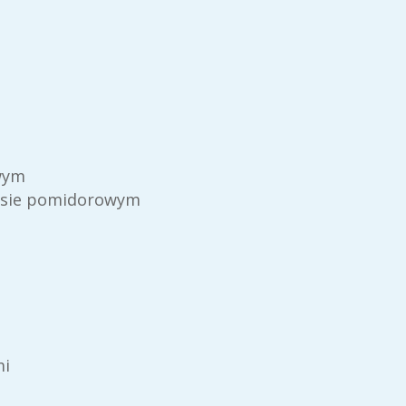
owym
osie pomidorowym
mi