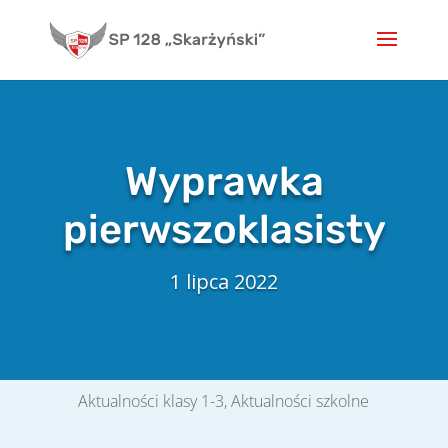
Skip
to
content
Wyprawka
pierwszoklasisty
1 lipca 2022
Aktualności klasy 1-3
,
Aktualności szkolne