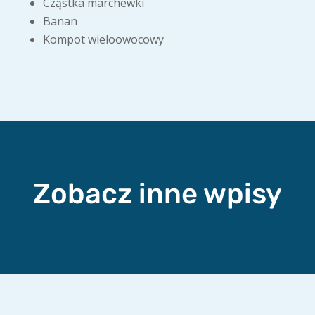
Cząstka marchewki
Banan
Kompot wieloowocowy
Zobacz inne wpisy