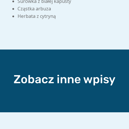
Surówka z białej kapusty
Cząstka arbuza
Herbata z cytryną
Zobacz inne wpisy