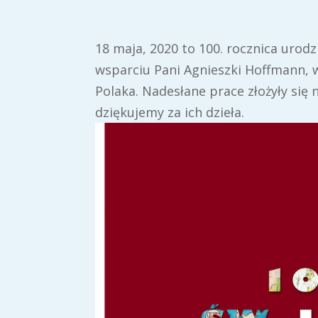
18 maja, 2020 to 100. rocznica urodzi
wsparciu Pani Agnieszki Hoffmann, 
Polaka. Nadesłane prace złożyły się
dziękujemy za ich dzieła.