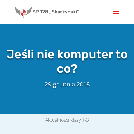
Skip
to
content
Jeśli nie komputer to
co?
29 grudnia 2018
Aktualności klasy 1-3