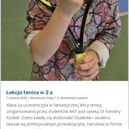
Lekcja tenisa w 2 a
7 czerwca 2026
|
Aktualności klasy 1-3
,
Aktualności szkolne
Klasa 2a uczestniczyła w fantastycznej lekcji tenisa,
zorganizowanej przez studentów AKF pod opieką Dr Karoliny
Korbiel. Dzieci bawiły się doskonale! Studentki i studenci
okazali się profesjonalnym prowadzącymi, ćwiczenia w formie