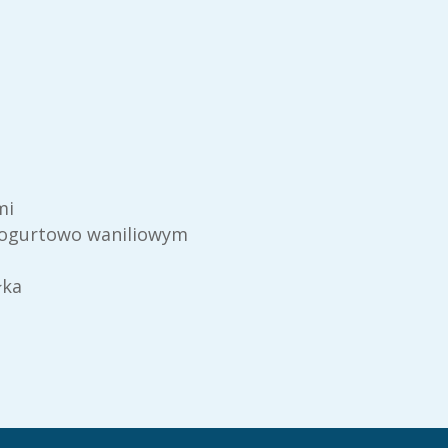
mi
 jogurtowo waniliowym
łka