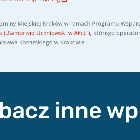
w Gminy Miejskiej Kraków w ramach Programu Wsparc
 („Samorząd Uczniowski w Akcji”)
, którego operat
nisława Konarskiego w Krakowie.
bacz inne wp