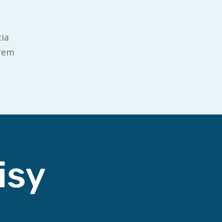
ia
orem
isy