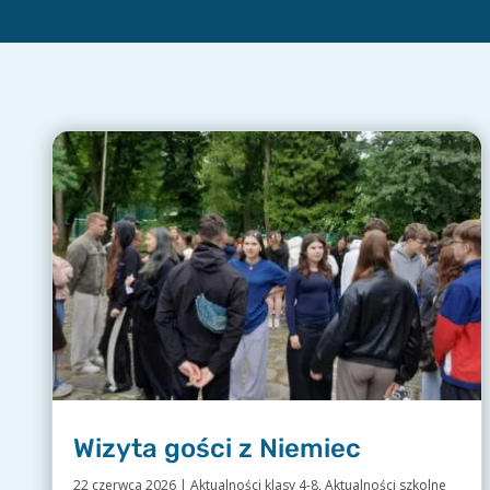
Wizyta gości z Niemiec
22 czerwca 2026
|
Aktualności klasy 4-8
,
Aktualności szkolne