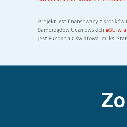
Projekt jest finansowany z środkó
Samorządów Uczniowskich
#SU-w-ak
jest Fundacja Oświatowa im. ks. Sta
Zo