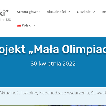
Strona główna
Aktualności
O szkole
Re
Polski
ojekt „Mała Olimpia
30 kwietnia 2022
Aktualności szkolne
,
Nadchodzące wydarzenia
,
SU-w-a