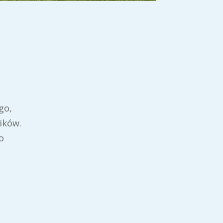
go,
ików.
o