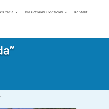
krutacja
Dla uczniów i rodziców
Kontakt
da”
k