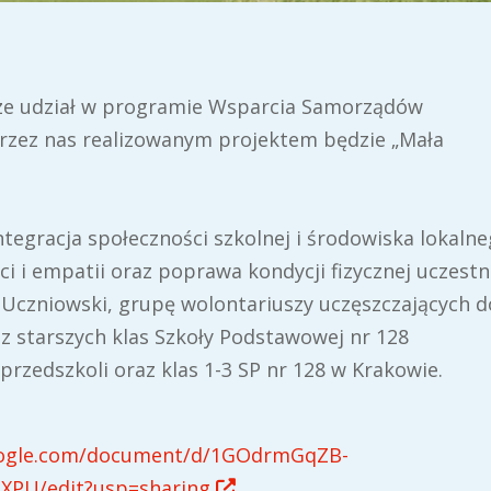
erze udział w programie Wsparcia Samorządów
przez nas realizowanym projektem będzie „Mała
integracja społeczności szkolnej i środowiska lokalne
 i empatii oraz poprawa kondycji fizycznej uczestn
 Uczniowski, grupę wolontariuszy uczęszczających d
z starszych klas Szkoły Podstawowej nr 128
przedszkoli oraz klas 1-3 SP nr 128 w Krakowie.
google.com/document/d/1GOdrmGqZB-
XPU/edit?usp=sharing