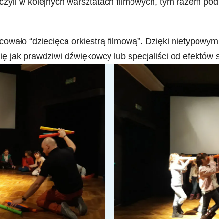
czyli w kolejnych warsztatach filmowych, tym razem pod
ocowało
“dziecięca orkiestrą filmową”. Dzięki nietypow
ię jak prawdziwi dźwiękowcy lub specjaliści od
efektów 