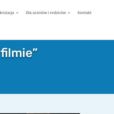
krutacja
Dla uczniów i rodziców
Kontakt
filmie”