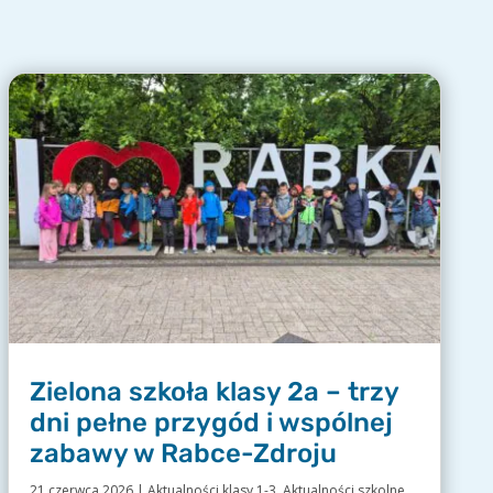
Zielona szkoła klasy 2a – trzy
dni pełne przygód i wspólnej
zabawy w Rabce-Zdroju
21 czerwca 2026
|
Aktualności klasy 1-3
,
Aktualności szkolne