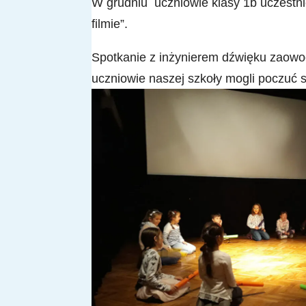
W grudniu uczniowie klasy 1b uczestni
filmie”.
Spotkanie z inżynierem dźwięku zaow
uczniowie naszej szkoły mogli poczuć s