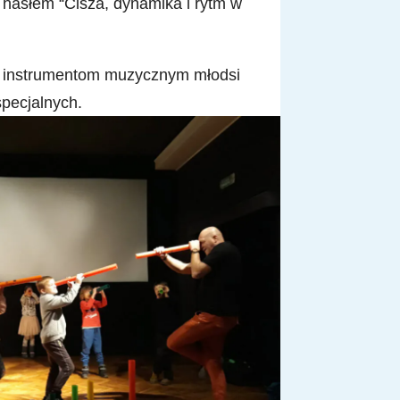
 hasłem “Cisza, dynamika i rytm w
ym instrumentom muzycznym młodsi
specjalnych.