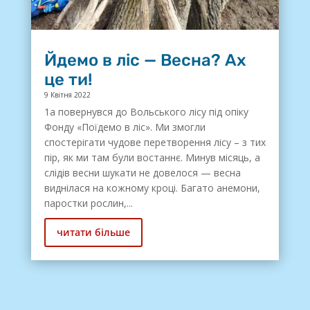
Йдемо в ліс — Весна? Ах
це ти!
9 Квітня 2022
1а повернувся до Вольського лісу під опіку
Фонду «Поїдемо в ліс». Ми змогли
спостерігати чудове перетворення лісу – з тих
пір, як ми там були востаннє. Минув місяць, а
слідів весни шукати не довелося — весна
виднілася на кожному кроці. Багато анемони,
паростки рослин,...
читати більше