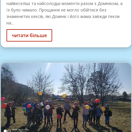
найвеселіші та найсолодші моменти разом з Домініком, а
їх було чимало. Прощання не могло обійтися без
знаменитих кексів, які Домінік і його мама завжди пекли
на...
читати більше