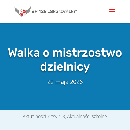
Skip
to
content
Walka o mistrzostwo
dzielnicy
22 maja 2026
Aktualności klasy 4-8
,
Aktualności szkolne