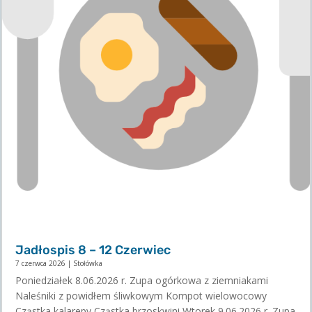
Jadłospis 8 – 12 Czerwiec
7 czerwca 2026
|
Stołówka
Poniedziałek 8.06.2026 r. Zupa ogórkowa z ziemniakami
Naleśniki z powidłem śliwkowym Kompot wielowocowy
Cząstka kalarepy Cząstka brzoskwini Wtorek 9.06.2026 r. Zupa