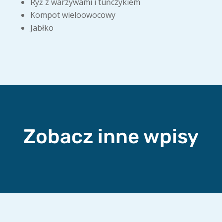
Ryż z warzywami i tuńczykiem
Kompot wieloowocowy
Jabłko
Zobacz inne wpisy