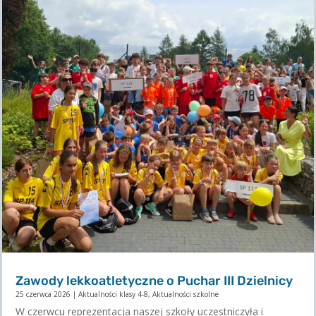
Zawody lekkoatletyczne o Puchar III Dzielnicy
25 czerwca 2026
|
Aktualności klasy 4-8
,
Aktualności szkolne
W czerwcu reprezentacja naszej szkoły uczestniczyła i