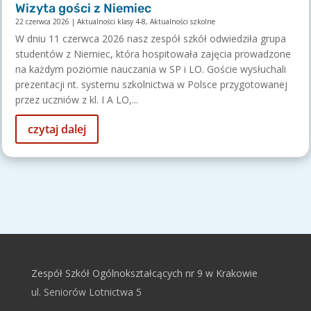
Wizyta gości z Niemiec
22 czerwca 2026
|
Aktualności klasy 4-8
,
Aktualności szkolne
W dniu 11 czerwca 2026 nasz zespół szkół odwiedziła grupa
studentów z Niemiec, która hospitowała zajęcia prowadzone
na każdym poziomie nauczania w SP i LO. Goście wysłuchali
prezentacji nt. systemu szkolnictwa w Polsce przygotowanej
przez uczniów z kl. I A LO,...
czytaj dalej
Zespół Szkół Ogólnokształcących nr 9 w Krakowie
ul. Seniorów Lotnictwa 5