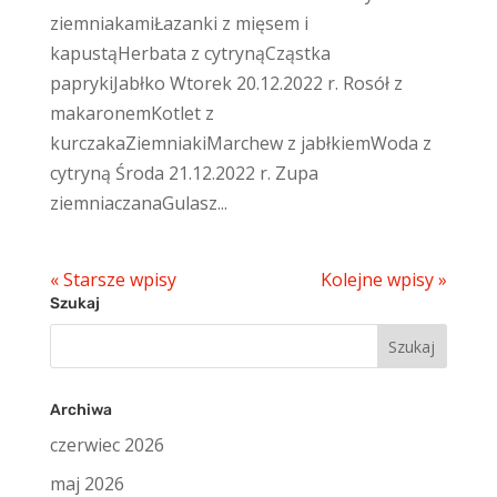
ziemniakamiŁazanki z mięsem i
kapustąHerbata z cytrynąCząstka
paprykiJabłko Wtorek 20.12.2022 r. Rosół z
makaronemKotlet z
kurczakaZiemniakiMarchew z jabłkiemWoda z
cytryną Środa 21.12.2022 r. Zupa
ziemniaczanaGulasz...
« Starsze wpisy
Kolejne wpisy »
Szukaj
Szukaj:
Archiwa
czerwiec 2026
maj 2026