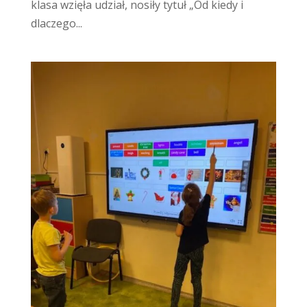
klasa wzięła udział, nosiły tytuł „Od kiedy i
dlaczego...