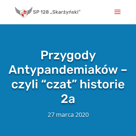
Skip
to
content
Przygody
Antypandemiaków –
czyli “czat” historie
2a
27 marca 2020