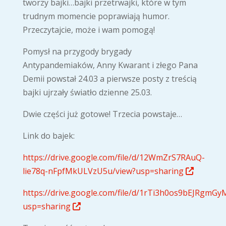
tworzy bajki…bajki przetrwajki, które w tym
trudnym momencie poprawiają humor.
Przeczytajcie, może i wam pomogą!
Pomysł na przygody brygady
Antypandemiaków, Anny Kwarant i złego Pana
Demii powstał 24.03 a pierwsze posty z treścią
bajki ujrzały światło dzienne 25.03.
Dwie części już gotowe! Trzecia powstaje…
Link do bajek:
https://drive.google.com/file/d/12WmZrS7RAuQ-
lie78q-nFpfMkULVzU5u/view?usp=sharing
https://drive.google.com/file/d/1rTi3h0os9bEJRgm
usp=sharing