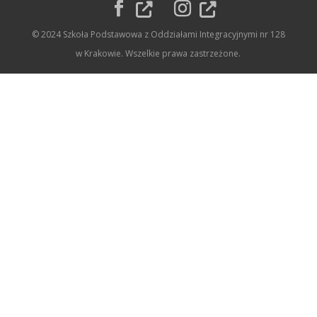
© 2024 Szkoła Podstawowa z Oddziałami Integracyjnymi nr 128
w Krakowie. Wszelkie prawa zastrzeżone.