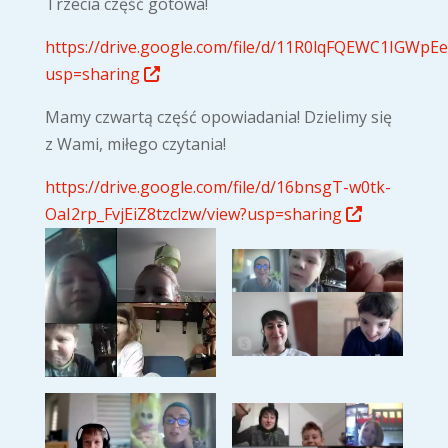
Trzecia część gotowa!
https://drive.google.com/file/d/11R0lqFQEWC1IGWpE
usp=sharing
Mamy czwartą część opowiadania! Dzielimy się
z Wami, miłego czytania!
https://drive.google.com/file/d/16bnsgT-w0tk-
OaI2rp_FvjEiZ8tzclzw/view?usp=sharing