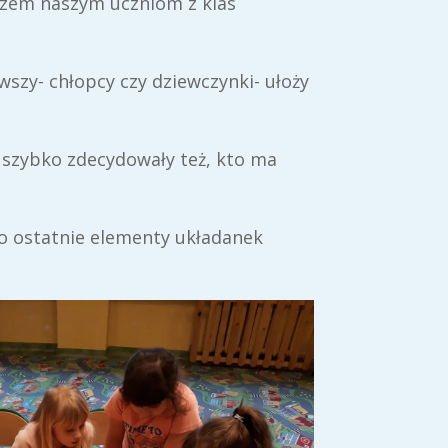
azem naszym uczniom z klas
wszy- chłopcy czy dziewczynki- ułoży
i szybko zdecydowały też, kto ma
bo ostatnie elementy układanek