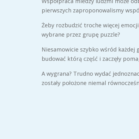
Współpraca miedzy ludźmi może odb
pierwszych zaproponowalismy wspól
Żeby rozbudzić troche więcej emocji
wybrane przez grupę puzzle?
Niesamowicie szybko wśród każdej gr
budować którą część i zaczęły poma
A wygrana? Trudno wydać jednoznacz
zostały położone niemal równocześn