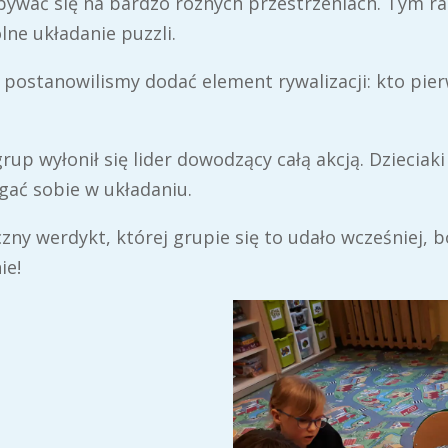
ywać się na bardzo róznych przestrzeniach. Tym r
ne układanie puzzli.
 postanowilismy dodać element rywalizacji: kto pier
up wyłonił się lider dowodzący całą akcją. Dzieciak
gać sobie w układaniu.
ny werdykt, której grupie się to udało wcześniej, 
ie!