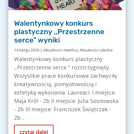
Walentynkowy konkurs
plastyczny ,,Przestrzenne
serce” wyniki
14 lutego 2026
|
Aktualności świetlica
,
Aktualności szkolne
Walentynkowy konkurs plastyczny
,,Przestrzenne serce " rozstrzygnięty.
Wszystkie prace konkursowe zachwyciły
kreatywnością, pomysłowością i
estetyką wykonania. Laureaci: I miejsce:
Maja Król - 2b II miejsce: Julia Sosnowska
- 2b III miejsce: Franciszek Świątczak -
2b...
czytaj dalej